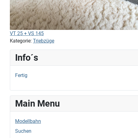
VT 25 + VS 145
Kategorie:
Triebzüge
Info´s
Fertig
Main Menu
Modellbahn
Suchen